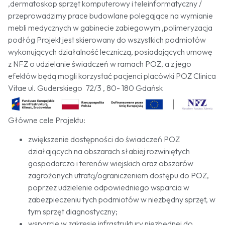
,dermatoskop sprzęt komputerowy i teleinformatyczny /
przeprowadzimy prace budowlane polegające na wymianie
mebli medycznych w gabinecie zabiegowym ,polimeryzacja
podłóg Projekt jest skierowany do wszystkich podmiotów
wykonujących działalność leczniczą, posiadających umowę
z NFZ o udzielanie świadczeń w ramach POZ, a z jego
efektów będą mogli korzystać pacjenci placówki POZ Clinica
Vitae ul. Guderskiego 72/3 , 80- 180 Gdańsk
Główne cele Projektu:
zwiększenie dostępności do świadczeń POZ
działających na obszarach słabiej rozwiniętych
gospodarczo i terenów wiejskich oraz obszarów
zagrożonych utratą/ograniczeniem dostępu do POZ,
poprzez udzielenie odpowiedniego wsparcia w
zabezpieczeniu tych podmiotów w niezbędny sprzęt, w
tym sprzęt diagnostyczny;
wsparcie w zakresie infrastruktury niezbędnej do