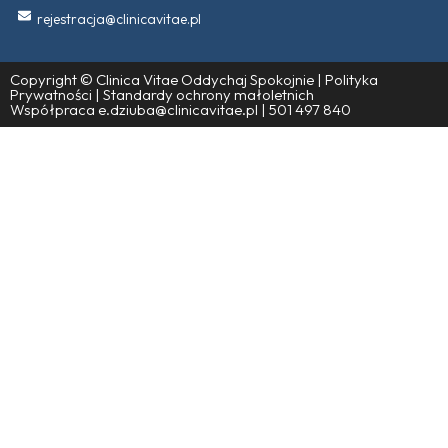
rejestracja@clinicavitae.pl
Copyright
©
Clinica Vitae Oddychaj Spokojnie |
Polityka
Prywatności
|
Standardy ochrony małoletnich
Współpraca e.dziuba@clinicavitae.pl | 501 497 840