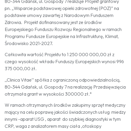
80-344 Gdańsk, ul. Gospody 7 realizuje Projekt grantowy
pn. „Wsparcie podstawowej opieki zdrowotnej (POZ)” na
podstawie umowy zawartej z Narodowym Funduszem
Zdrowia. Projekt dofinansowany jest ze środków
Europejskiego Funduszu Rozwoju Regionalnego w ramach
Programu Fundusze Europejskie na Infrastrukturę, Klimat,
Środowisko 2021-2027.
Całkowita wartość Projektu to 1 250 000 000,00 zł z
czego wysokość wkładu Funduszy Europejskich wynosi 996
375 000,00 zł.
,,Clinica Vitae’’ spółka z ograniczoną odpowiedzialnością,
80-344 Gdańsk, ul. Gospody 7 na realizację Przedsięwzięcia
otrzymała grant w wysokości 300000 zł.*
W ramach otrzymanych środków zakupimy sprzęt medyczny
mający na celu poprawę jakości świadczonych usług miedzy
innymi -aparat USG , aparat do szybkiej diagnostyki w tym
CRP, waga z analizatorem masy ciała ,otoskopy