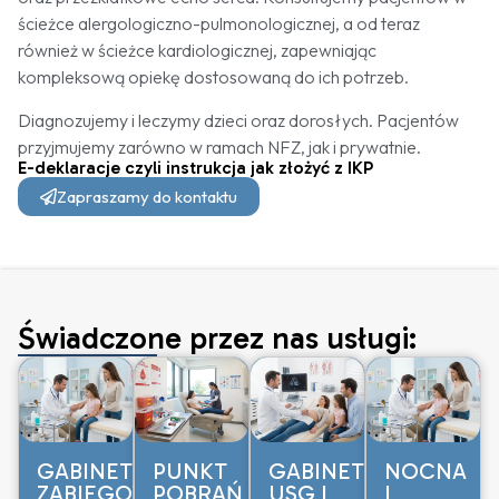
ścieżce alergologiczno-pulmonologicznej, a od teraz
również w ścieżce kardiologicznej, zapewniając
kompleksową opiekę dostosowaną do ich potrzeb.
Diagnozujemy i leczymy dzieci oraz dorosłych. Pacjentów
przyjmujemy zarówno w ramach NFZ, jak i prywatnie.
E-deklaracje czyli instrukcja jak złożyć z IKP
Zapraszamy do kontaktu
Świadczone przez nas usługi:
GABINET
PUNKT
GABINET
NOCNA
ZABIEGOWY
POBRAŃ
USG I
I