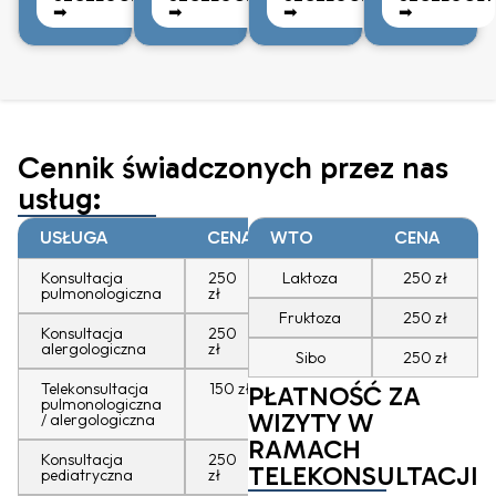
➡︎
➡︎
➡︎
➡︎
Cennik świadczonych przez nas
usług:
USŁUGA
CENA
WTO
CENA
Konsultacja
250
Laktoza
250 zł
pulmonologiczna
zł
Fruktoza
250 zł
Konsultacja
250
alergologiczna
zł
Sibo
250 zł
Telekonsultacja
150 zł
PŁATNOŚĆ ZA
pulmonologiczna
WIZYTY W
/ alergologiczna
RAMACH
Konsultacja
250
TELEKONSULTACJI
pediatryczna
zł