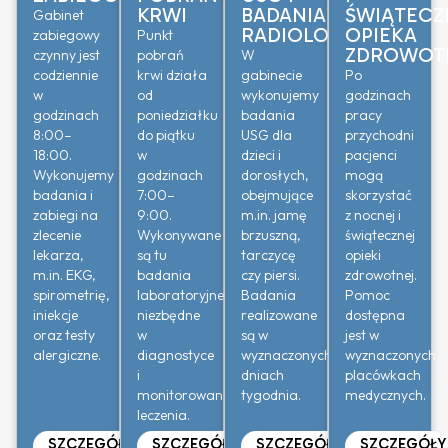
KRWI
BADANIA
ŚWIĄTECZ
Gabinet
RADIOLOGICZNE
OPIEKA
zabiegowy
Punkt
ZDROWOT
czynny jest
pobrań
W
codziennie
krwi działa
gabinecie
Po
w
od
wykonujemy
godzinach
godzinach
poniedziałku
badania
pracy
8:00–
do piątku
USG dla
przychodni
18:00.
w
dzieci i
pacjenci
Wykonujemy
godzinach
dorosłych,
mogą
badania i
7:00–
obejmujące
skorzystać
zabiegi na
9:00.
m.in. jamę
z nocnej i
zlecenie
Wykonywane
brzuszną,
świątecznej
lekarza,
są tu
tarczycę
opieki
m.in. EKG,
badania
czy piersi.
zdrowotnej.
spirometrię,
laboratoryjne
Badania
Pomoc
iniekcje
niezbędne
realizowane
dostępna
oraz testy
w
są w
jest w
alergiczne.
diagnostyce
wyznaczonych
wyznaczonych
i
dniach
placówkach
monitorowaniu
tygodnia.
medycznych.
leczenia.
SZCZEGÓŁY
SZCZEGÓŁY
SZCZEGÓŁY
SZCZEGÓŁY