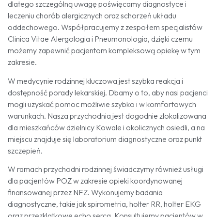
dlatego szczególną uwagę poświęcamy diagnostyce i
leczeniu chorób alergicznych oraz schorzeń układu
oddechowego. Współpracujemy z zespołem specjalistów
Clinica Vitae Alergologia i Pneumonologia, dzięki czemu
możemy zapewnić pacjentom kompleksową opiekę w tym
zakresie.
W medycynie rodzinnej kluczowa jest szybka reakcja i
dostępność porady lekarskiej. Dbamy o to, aby nasi pacjenci
mogli uzyskać pomoc możliwie szybko i w komfortowych
warunkach. Nasza przychodnia jest dogodnie zlokalizowana
dla mieszkańców dzielnicy Kowale i okolicznych osiedli, a na
miejscu znajduje się laboratorium diagnostyczne oraz punkt
szczepień.
W ramach przychodni rodzinnej świadczymy również usługi
dla pacjentów POZ w zakresie opieki koordynowanej
finansowanej przez NFZ. Wykonujemy badania
diagnostyczne, takie jak spirometria, holter RR, holter EKG
oraz przezklatkowe echo serca. Konsultujemy pacjentów w