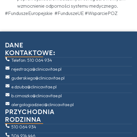
wzmocnienie odporności systemu medycznego.
#FunduszeEuropejskie #FunduszeUE #WsparciePOZ
DANE
KONTAKTOWE:
Telefon: 510 064 934
rejestracja@clinicavitae.pl
guderskiego@clinicavitae.pl
e.dziuba@clinicavitae.pl
b.cimoszko@clinicavitae.pl
alergologiadzieci@clinicavitae.pl
PRZYCHODNIA
RODZINNA
510 064 934
504 914 446