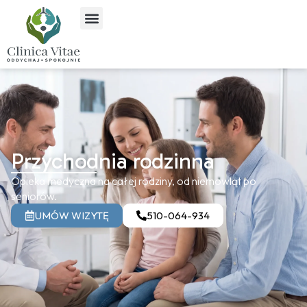
Przychodnia rodzinna
Opieka medyczna na całej rodziny, od niemowląt po
seniorów.
UMÓW WIZYTĘ
510-064-934