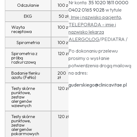
Nr konta
35 1020 1811 0000
Odczulanie
100 zł
0402 0165 9028
w tytule
EKG
50 zł
:
Imię i nazwisko pacjenta,
TELEPORADA – imię i
Wizyta
100 zł
receptowa
nazwisko lekarza
ALERGOLOG
/PEDIATRA /
Spirometria
100 zł
Po dokonaniu przelewu
Spirometria z
120 zł
próbą
prosimy o wysłanie
rozkurczową
potwierdzenia drogą mailową
na adres:
Badanie tlenku
200
azotu (FeNo)
zł
guderskiego@clinicavitae.pl
Testy skórne
120 zł
punktowe,
zestaw
alergenów
wziewnych
Testy skórne
120 zł
punktowe,
zestaw
alergenów
pokarmowych