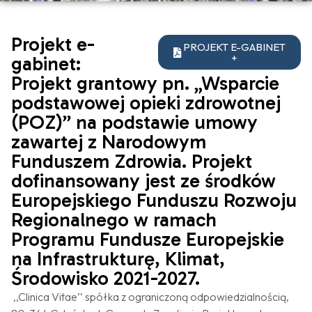
Projekt e-
PROJEKT E-GABINET
+
gabinet:
Projekt grantowy pn. „Wsparcie
podstawowej opieki zdrowotnej
(POZ)” na podstawie umowy
zawartej z Narodowym
Funduszem Zdrowia. Projekt
dofinansowany jest ze środków
Europejskiego Funduszu Rozwoju
Regionalnego w ramach
Programu Fundusze Europejskie
na Infrastrukturę, Klimat,
Środowisko 2021-2027.
,,Clinica Vitae’’ spółka z ograniczoną odpowiedzialnością,