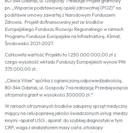
80-344 Gdańsk, ul. Gospody 7 realizuje Projekt grantowy
pn. „Wsparcie podstawowej opieki zdrowotnej (POZ)” na
podstawie umowy zawartej z Narodowym Funduszem
Zdrowia. Projekt dofinansowany jest ze środków
Europejskiego Funduszu Rozwoju Regionalnego w ramach
Programu Fundusze Europejskie na Infrastrukturę, Klimat,
Środowisko 2021-2027.
Całkowita wartość Projektu to 1 250 000 000,00 zł z
czego wysokość wkładu Funduszy Europejskich wynosi 996
375 000,00 zł.
,,Clinica Vitae’’ spółka z ograniczoną odpowiedzialnością,
80-344 Gdańsk, ul. Gospody 7 na realizację Przedsięwzięcia
otrzymała grant w wysokości 300000 zł.*
W ramach otrzymanych środków zakupimy sprzęt medyczny
mający na celu poprawę jakości świadczonych usług miedzy
innymi -aparat USG , aparat do szybkiej diagnostyki w tym
CRP, waga z analizatorem masy ciała ,otoskopy