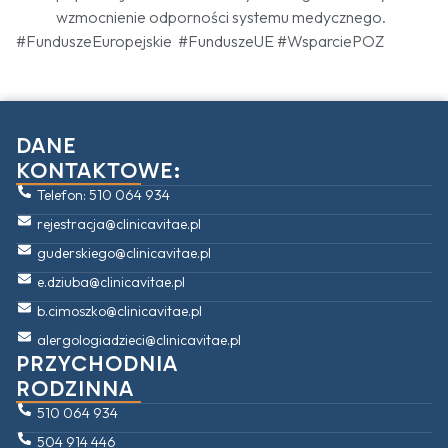
wzmocnienie odporności systemu medycznego.
#FunduszeEuropejskie #FunduszeUE #WsparciePOZ
DANE
KONTAKTOWE:
Telefon: 510 064 934
rejestracja@clinicavitae.pl
guderskiego@clinicavitae.pl
e.dziuba@clinicavitae.pl
b.cimoszko@clinicavitae.pl
alergologiadzieci@clinicavitae.pl
PRZYCHODNIA
RODZINNA
510 064 934
504 914 446