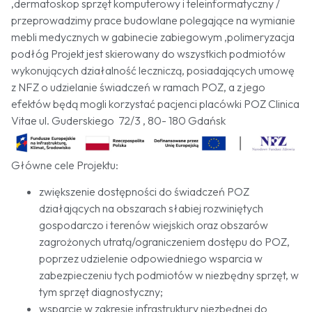
,dermatoskop sprzęt komputerowy i teleinformatyczny /
przeprowadzimy prace budowlane polegające na wymianie
mebli medycznych w gabinecie zabiegowym ,polimeryzacja
podłóg Projekt jest skierowany do wszystkich podmiotów
wykonujących działalność leczniczą, posiadających umowę
z NFZ o udzielanie świadczeń w ramach POZ, a z jego
efektów będą mogli korzystać pacjenci placówki POZ Clinica
Vitae ul. Guderskiego 72/3 , 80- 180 Gdańsk
Główne cele Projektu:
zwiększenie dostępności do świadczeń POZ
działających na obszarach słabiej rozwiniętych
gospodarczo i terenów wiejskich oraz obszarów
zagrożonych utratą/ograniczeniem dostępu do POZ,
poprzez udzielenie odpowiedniego wsparcia w
zabezpieczeniu tych podmiotów w niezbędny sprzęt, w
tym sprzęt diagnostyczny;
wsparcie w zakresie infrastruktury niezbędnej do