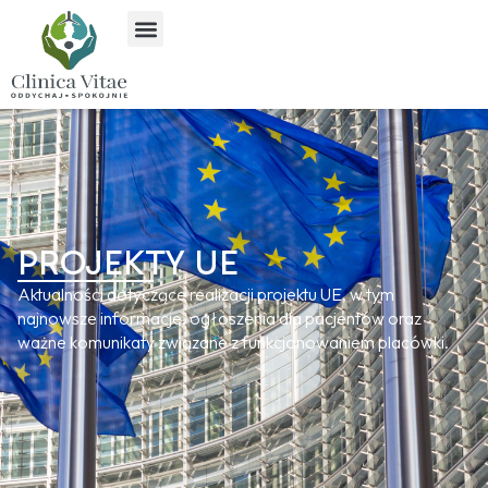
PROJEKTY UE
Aktualności dotyczące realizacji projektu UE, w tym
najnowsze informacje, ogłoszenia dla pacjentów oraz
ważne komunikaty związane z funkcjonowaniem placówki.