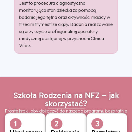
Jest to procedura diagnostyczna
monitorująca stan dziecka za pomocą
badania jego tętna oraz aktywności macicy w
trzecim trymestrze ciąży. Badania realizowane
są przy użyciu profesjonalnej aparatury
medycznej dostępnej w przychodni Clinica
Vitae.
Szkoła Rodzenia na NFZ – jak
skorzystać?
Proste kroki, aby dołączyć do naszego programu bezpłatnie
1
2
3