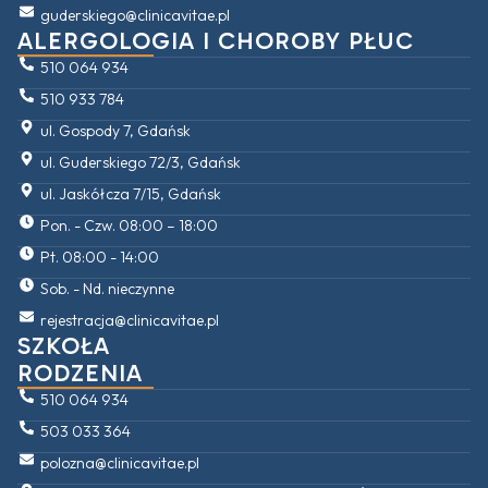
guderskiego@clinicavitae.pl
ALERGOLOGIA I CHOROBY PŁUC
510 064 934
510 933 784
ul. Gospody 7, Gdańsk
ul. Guderskiego 72/3, Gdańsk
ul. Jaskółcza 7/15, Gdańsk
Pon. - Czw. 08:00 – 18:00
Pt. 08:00 - 14:00
Sob. - Nd. nieczynne
rejestracja@clinicavitae.pl
SZKOŁA
RODZENIA
510 064 934
503 033 364
polozna@clinicavitae.pl