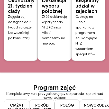
Ukończony
Deklaracja
Bezpłatny
21. tydzień
wyboru
udział w
ciąży
położnej
zajęciach
Zajęcia są
Złóż deklarację
Czekają na
dostępne od 21.
w przychodni
Ciebie
tygodnia ciąży
NFZ (Clinica
spotkania z
lub wcześniej
Vitae) —
programem
po konsultacji.
pomożemy na
edukacyjnym
miejscu.
NFZ i
wsparciem
specjalistów.
Program zajęć
Kompleksowy kurs przygotowujący do porodu i opieki nad
noworodkiem
CIĄŻA I
PORÓD
POŁÓG
NOWORODEK