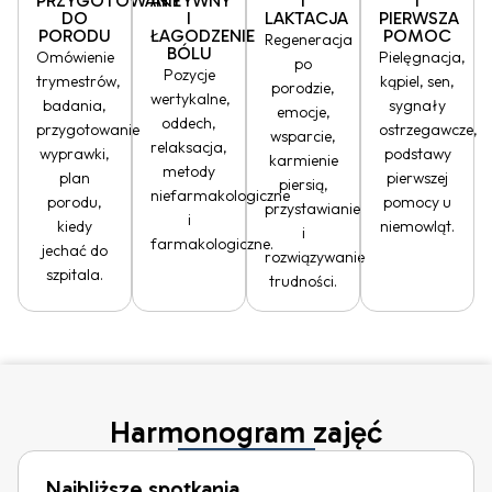
PRZYGOTOWANIE
AKTYWNY
I
I
DO
I
LAKTACJA
PIERWSZA
PORODU
ŁAGODZENIE
POMOC
Regeneracja
BÓLU
Omówienie
Pielęgnacja,
po
Pozycje
trymestrów,
kąpiel, sen,
porodzie,
wertykalne,
badania,
sygnały
emocje,
oddech,
przygotowanie
ostrzegawcze,
wsparcie,
relaksacja,
wyprawki,
podstawy
karmienie
metody
plan
pierwszej
piersią,
niefarmakologiczne
porodu,
pomocy u
przystawianie
i
kiedy
niemowląt.
i
farmakologiczne.
jechać do
rozwiązywanie
szpitala.
trudności.
Harmonogram zajęć
Najbliższe spotkania