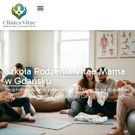
Szkoła Rodzenia Vitae Mama
w Gdańsku
Bezpłatna edukacja w ramach NFZ. Przygotuj się do porodu
pod okiem specjalistów z przychodni Clinica Vitae.