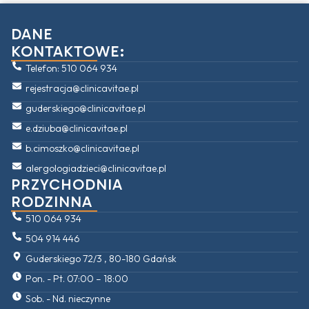
DANE
KONTAKTOWE:
Telefon: 510 064 934
rejestracja@clinicavitae.pl
guderskiego@clinicavitae.pl
e.dziuba@clinicavitae.pl
b.cimoszko@clinicavitae.pl
alergologiadzieci@clinicavitae.pl
PRZYCHODNIA
RODZINNA
510 064 934
504 914 446
Guderskiego 72/3 , 80-180 Gdańsk
Pon. - Pt. 07:00 – 18:00
Sob. - Nd. nieczynne