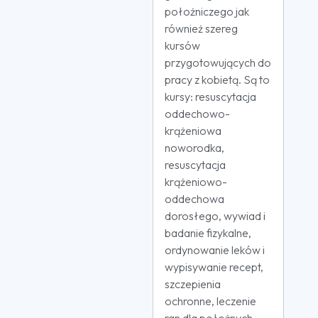
położniczego jak
również szereg
kursów
przygotowujących do
pracy z kobietą. Są to
kursy: resuscytacja
oddechowo-
krążeniowa
noworodka,
resuscytacja
krążeniowo-
oddechowa
dorosłego, wywiad i
badanie fizykalne,
ordynowanie leków i
wypisywanie recept,
szczepienia
ochronne, leczenie