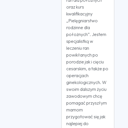
ran dla położnych
oraz kurs
kwalifikacyjny
„Pielęgniarstwo
rodzinne dla
położnych”. Jestem
specjalistką w
leczeniu ran
powikłanych po
porodzie jak i cięciu
cesarskim, a także po
operacjach
ginekologicznych. W
swoim dalszym życiu
zawodowym chcę
pomagać przyszłym
mamom
przygotować się jak
najlepiej do