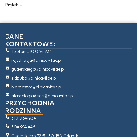
Piątek –
DANE
KONTAKTOWE:
Telefon: 510 064 934
rejestracja@clinicavitae.pl
guderskiego@clinicavitae.pl
e.dziuba@clinicavitae.pl
b.cimoszko@clinicavitae.pl
alergologiadzieci@clinicavitae.pl
PRZYCHODNIA
RODZINNA
510 064 934
504 914 446
Guderskiego 72/3 , 80-180 Gdańsk